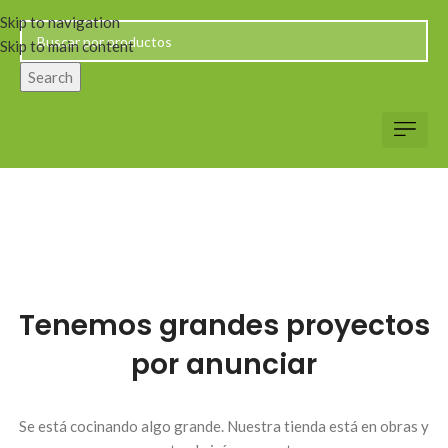
Skip to navigation
Skip to main content
Search
Servicio al Client
Web Corp
Solicitar Co
Tenemos grandes proyectos
por anunciar
Se está cocinando algo grande. Nuestra tienda está en obras y