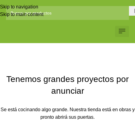
Skip to navigation
Skip to main content
Servicio al Client
Web Corp
Solicitar Co
Tenemos grandes proyectos por
anunciar
Se está cocinando algo grande. Nuestra tienda está en obras y
pronto abrirá sus puertas.