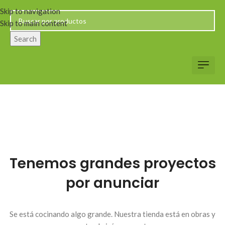
Skip to navigation
Skip to main content
Search
Servicio al Client
Web Corp
Solicitar Co
Tenemos grandes proyectos
por anunciar
Se está cocinando algo grande. Nuestra tienda está en obras y