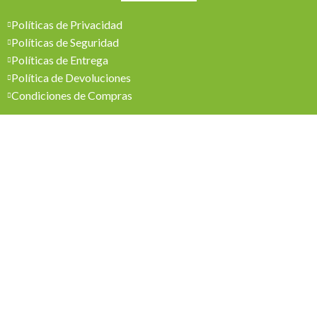
Políticas de Privacidad
Políticas de Seguridad
Políticas de Entrega
Política de Devoluciones
Condiciones de Compras
Mi Cuenta
Pedidos
Mi Cuenta
Wishlist
Cotizaciones
Todos los derechos reservados 2026 © Madesol
Diseñado por
Creativa.