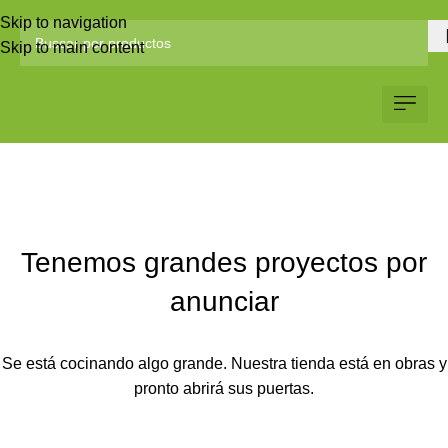
Skip to navigation
Skip to main content
Servicio al Client
Web Corp
Solicitar Co
Tenemos grandes proyectos por
anunciar
Se está cocinando algo grande. Nuestra tienda está en obras y
pronto abrirá sus puertas.