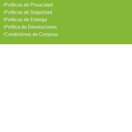
Políticas de Privacidad
Políticas de Seguridad
Políticas de Entrega
Política de Devoluciones
Condiciones de Compras
Mi Cuenta
Pedidos
Mi Cuenta
Wishlist
Cotizaciones
Todos los derechos reservados 2026 © Madesol
Diseñado por
Creativa.