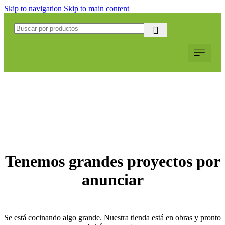
Skip to navigation
Skip to main content
Servicio al Cliente
Web Corpo
Solicitar Coti
Tenemos grandes proyectos por
anunciar
Se está cocinando algo grande. Nuestra tienda está en obras y pronto