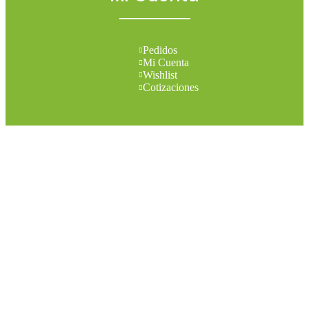
Pedidos
Mi Cuenta
Wishlist
Cotizaciones
Todos los derechos reservados 2026 © Madesol
Diseñado por
Creativa.
Menu
Categories
Set your categories menu in Header builder -> Mobile -> Mobile
menu element -> Show/Hide -> Choose menu
Inicio