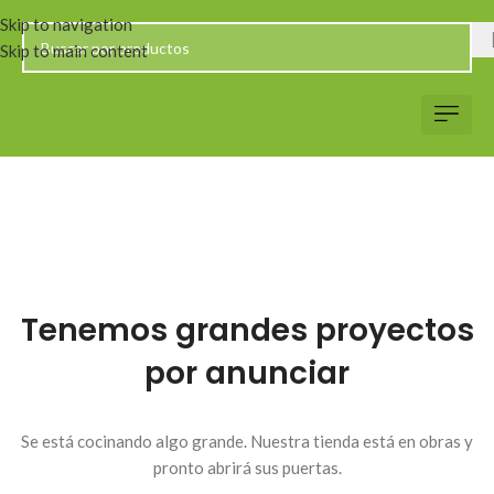
Skip to navigation
Skip to main content
Servicio al Client
Web Corp
Solicitar Co
Tenemos grandes proyectos
por anunciar
Se está cocinando algo grande. Nuestra tienda está en obras y
pronto abrirá sus puertas.