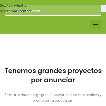
Skip to navigation
Skip to main content
Servicio al Client
Web Corp
Solicitar Co
Tenemos grandes proyectos
por anunciar
Se está cocinando algo grande. Nuestra tienda está en obras y
pronto abrirá sus puertas.