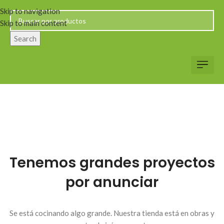
Skip to navigation
Skip to main content
Search
Servicio al Client
Web Corp
Solicitar Co
Tenemos grandes proyectos
por anunciar
Se está cocinando algo grande. Nuestra tienda está en obras y