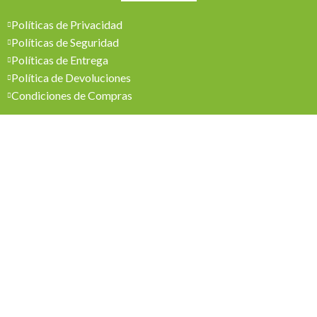
Políticas de Privacidad
Políticas de Seguridad
Políticas de Entrega
Política de Devoluciones
Condiciones de Compras
Mi Cuenta
Pedidos
Mi Cuenta
Wishlist
Cotizaciones
Todos los derechos reservados 2026 © Madesol
Diseñado por
Creativa.