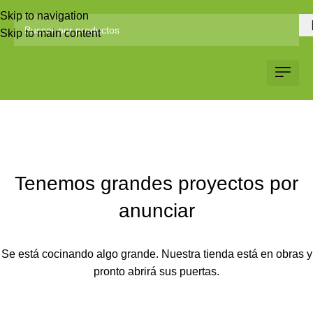
Skip to navigation
Skip to main content
Servicio al Client
Web Corp
Solicitar Co
Tenemos grandes proyectos por
anunciar
Se está cocinando algo grande. Nuestra tienda está en obras y
pronto abrirá sus puertas.