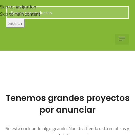
Skip to navigation
Skip to main content
Search
Servicio al Client
Web Corp
Solicitar Co
Tenemos grandes proyectos
por anunciar
Se está cocinando algo grande. Nuestra tienda está en obras y