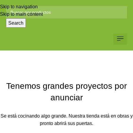
Skip to navigation
Skip to main content
Search
Servicio al Client
Web Corp
Solicitar Co
Tenemos grandes proyectos por
anunciar
Se está cocinando algo grande. Nuestra tienda está en obras y
pronto abrirá sus puertas.