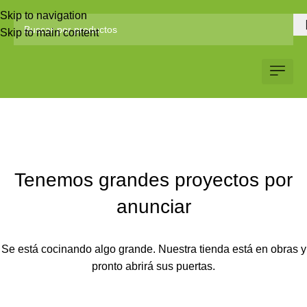
Skip to navigation
Skip to main content
Servicio al Client
Web Corp
Solicitar Co
Tenemos grandes proyectos por
anunciar
Se está cocinando algo grande. Nuestra tienda está en obras y
pronto abrirá sus puertas.