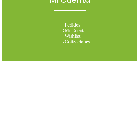
Mi Cuenta
Pedidos
Mi Cuenta
Wishlist
Cotizaciones
Todos los derechos reservados 2026 © Madesol
Diseñado por
Creativa.
Menu
Categories
Set your categories menu in Header builder -> Mobile -> Mobile
menu element -> Show/Hide -> Choose menu