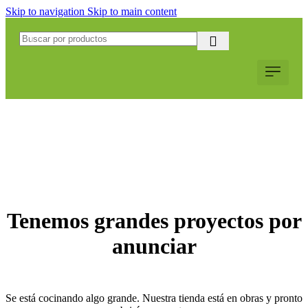
Skip to navigation
Skip to main content
Servicio al Cliente
Web Corpo
Solicitar Coti
Tenemos grandes proyectos por
anunciar
Se está cocinando algo grande. Nuestra tienda está en obras y pronto