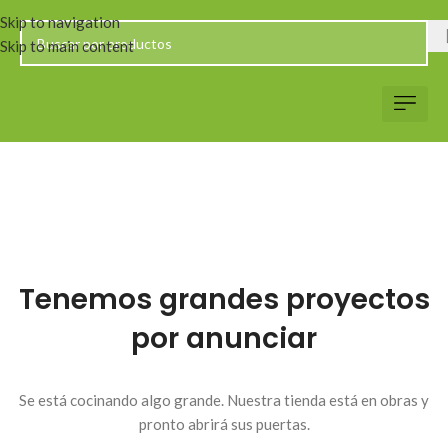
Skip to navigation
Skip to main content
Servicio al Client
Web Corp
Solicitar Co
Tenemos grandes proyectos
por anunciar
Se está cocinando algo grande. Nuestra tienda está en obras y
pronto abrirá sus puertas.