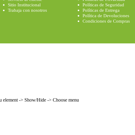
Sitio Institucional
Políticas de Seguridad
Trabaja con nosotros
Políticas de Entrega
Política de Devoluciones
Condiciones de Compras
enu element -> Show/Hide -> Choose menu