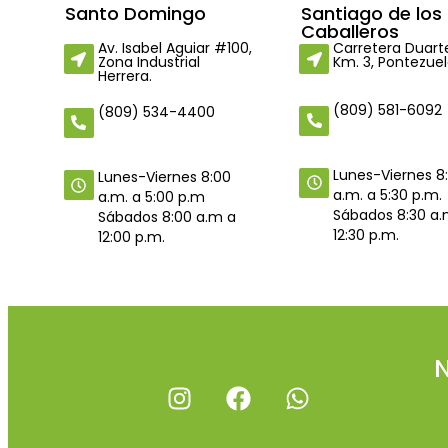
Santo Domingo
Santiago de los
Caballeros
Av. Isabel Aguiar #100,
Carretera Duart
Zona Industrial
Km. 3, Pontezuel
Herrera.
(809) 581-6092
(809) 534-4400
Lunes-Viernes 8
Lunes-Viernes 8:00
a.m. a 5:30 p.m.
a.m. a 5:00 p.m
Sábados 8:30 a.
Sábados 8:00 a.m a
12:30 p.m.
12:00 p.m.
N