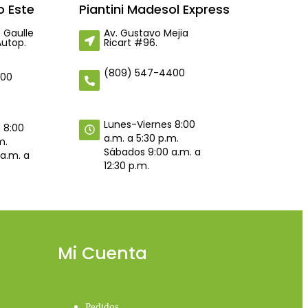
 Este
Piantini Madesol Express
 Gaulle
Av. Gustavo Mejia
Autop.
Ricart #96.
(809) 547-4400
400
Lunes-Viernes 8:00
 8:00
a.m. a 5:30 p.m.
m.
Sábados 9:00 a.m. a
a.m. a
12:30 p.m.
Mi Cuenta
Pedidos