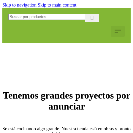
Skip to navigation
Skip to main content
Servicio al Cliente
Web Corpo
Solicitar Coti
Tenemos grandes proyectos por
anunciar
Se está cocinando algo grande. Nuestra tienda está en obras y pronto