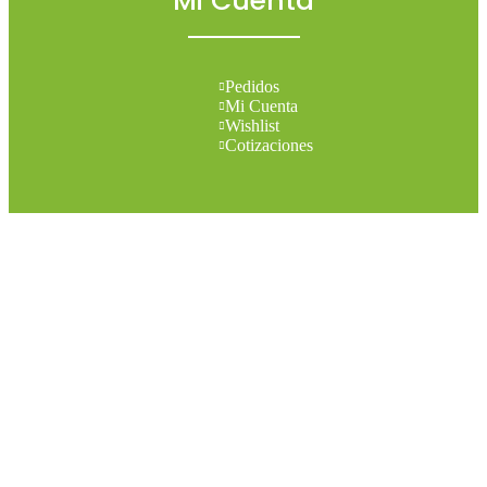
Mi Cuenta
Pedidos
Mi Cuenta
Wishlist
Cotizaciones
Todos los derechos reservados 2026 © Madesol
Diseñado por
Creativa.
Menu
Categories
Set your categories menu in Header builder -> Mobile -> Mobile
menu element -> Show/Hide -> Choose menu