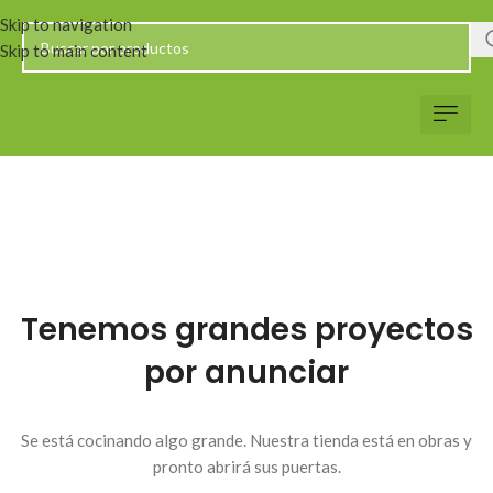
Skip to navigation
Skip to main content
Servicio al Client
Web Corp
Solicitar Co
Tenemos grandes proyectos
por anunciar
Se está cocinando algo grande. Nuestra tienda está en obras y
pronto abrirá sus puertas.