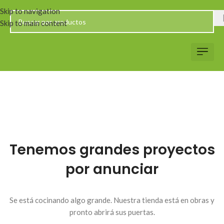
Skip to navigation
Skip to main content
Servicio al Client
Web Corp
Solicitar Co
Tenemos grandes proyectos
por anunciar
Se está cocinando algo grande. Nuestra tienda está en obras y
pronto abrirá sus puertas.