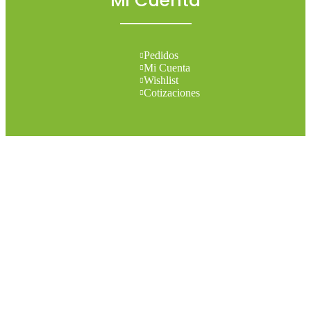
Mi Cuenta
Pedidos
Mi Cuenta
Wishlist
Cotizaciones
Todos los derechos reservados 2026 © Madesol
Diseñado por
Creativa.
Menu
Categories
Set your categories menu in Header builder -> Mobile -> Mobile
menu element -> Show/Hide -> Choose menu