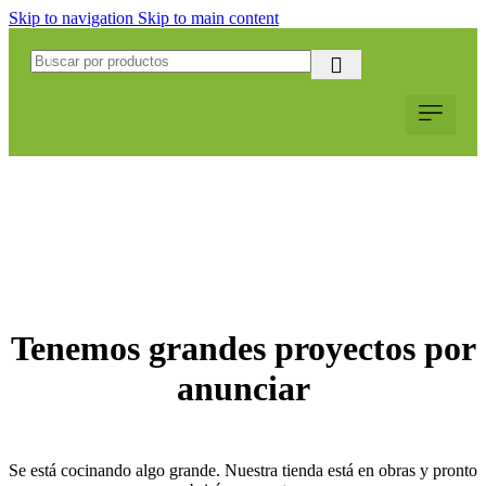
Skip to navigation
Skip to main content
Servicio al Cliente
Web Corpo
Solicitar Coti
Tenemos grandes proyectos por
anunciar
Se está cocinando algo grande. Nuestra tienda está en obras y pronto